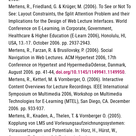
Mertens, R., Friedland, G. & Krüger, M. (2006). To See or Not To
See: Layout Constraints, the Split Attention Problem and their
Implications for the Design of Web Lecture Interfaces. World
Conference on E-Learning, in Corporate, Government,
Healthcare & Higher Education (E-Learn 2006), Honolulu, HI,
USA, 13.-17. October 2006. pp. 2937-2943.
Mertens, R., Farzan, R. & Brusilovsky, P. (2006). Social
Navigation in Web Lectures. ACM Hypertext 2006, 17th
Conference on Hypertext and HypermediaOdense, Danmark,
August 2006. pp. 41-44,
doi.org/10.1145/1149941.1149950
.
Mertens, R., Ketterl, M. & Vornberger, O. (2006). Interactive
Content Overviews for Lecture Recordings. IEEE International
Symposium on Multimedia 2006, Workshop on Multimedia
Technologies for E-Learning (MTEL), San Diego, CA. December
2006. pp. 933-937.
Mertens, R., Knaden, A., Thelen, T. & Vornberger O. (2005).
Kopplung von LMS und Vorlesungsaufzeichnungssystemen:
Voraussetzungen und Potentiale. In: Horz, H., Hürst, W.,