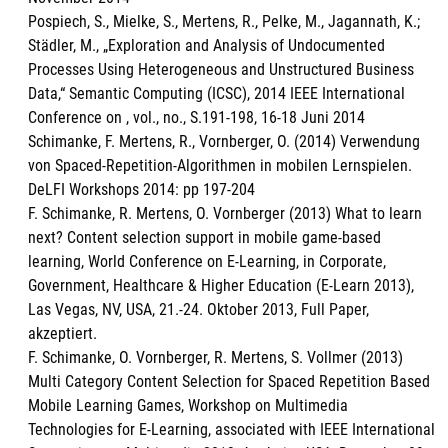
Pospiech, S., Mielke, S., Mertens, R., Pelke, M., Jagannath, K.;
Städler, M., „Exploration and Analysis of Undocumented
Processes Using Heterogeneous and Unstructured Business
Data,“ Semantic Computing (ICSC), 2014 IEEE International
Conference on , vol., no., S.191-198, 16-18 Juni 2014
Schimanke, F. Mertens, R., Vornberger, O. (2014) Verwendung
von Spaced-Repetition-Algorithmen in mobilen Lernspielen.
DeLFI Workshops 2014: pp 197-204
F. Schimanke, R. Mertens, O. Vornberger (2013) What to learn
next? Content selection support in mobile game-based
learning, World Conference on E-Learning, in Corporate,
Government, Healthcare & Higher Education (E-Learn 2013),
Las Vegas, NV, USA, 21.-24. Oktober 2013, Full Paper,
akzeptiert.
F. Schimanke, O. Vornberger, R. Mertens, S. Vollmer (2013)
Multi Category Content Selection for Spaced Repetition Based
Mobile Learning Games, Workshop on Multimedia
Technologies for E-Learning, associated with IEEE International