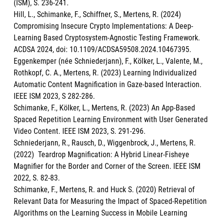
(ISM), S. 236-241.
Hill, L., Schimanke, F., Schiffner, S., Mertens, R. (2024)
Compromising Insecure Crypto Implementations: A Deep-
Learning Based Cryptosystem-Agnostic Testing Framework.
ACDSA 2024, doi: 10.1109/ACDSA59508.2024.10467395.
Eggenkemper (née Schniederjann), F., Kölker, L., Valente, M.,
Rothkopf, C. A., Mertens, R. (2023) Learning Individualized
Automatic Content Magnification in Gaze-based Interaction.
IEEE ISM 2023, S 282-286.
Schimanke, F., Kölker, L., Mertens, R. (2023) An App-Based
Spaced Repetition Learning Environment with User Generated
Video Content. IEEE ISM 2023, S. 291-296.
Schniederjann, R., Rausch, D., Wiggenbrock, J., Mertens, R.
(2022) Teardrop Magnification: A Hybrid Linear-Fisheye
Magnifier for the Border and Corner of the Screen. IEEE ISM
2022, S. 82-83.
Schimanke, F., Mertens, R. and Huck S. (2020) Retrieval of
Relevant Data for Measuring the Impact of Spaced-Repetition
Algorithms on the Learning Success in Mobile Learning