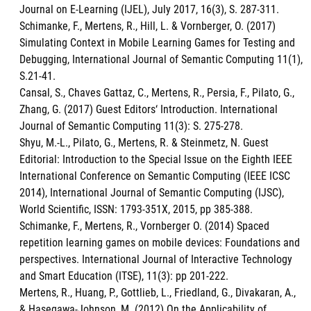
Journal on E-Learning (IJEL), July 2017, 16(3), S. 287-311.
Schimanke, F., Mertens, R., Hill, L. & Vornberger, O. (2017)
Simulating Context in Mobile Learning Games for Testing and
Debugging, International Journal of Semantic Computing 11(1),
S.21-41.
Cansal, S., Chaves Gattaz, C., Mertens, R., Persia, F., Pilato, G.,
Zhang, G. (2017) Guest Editors‘ Introduction. International
Journal of Semantic Computing 11(3): S. 275-278.
Shyu, M.-L., Pilato, G., Mertens, R. & Steinmetz, N. Guest
Editorial: Introduction to the Special Issue on the Eighth IEEE
International Conference on Semantic Computing (IEEE ICSC
2014), International Journal of Semantic Computing (IJSC),
World Scientific, ISSN: 1793-351X, 2015, pp 385-388.
Schimanke, F., Mertens, R., Vornberger O. (2014) Spaced
repetition learning games on mobile devices: Foundations and
perspectives. International Journal of Interactive Technology
and Smart Education (ITSE), 11(3): pp 201-222.
Mertens, R., Huang, P., Gottlieb, L., Friedland, G., Divakaran, A.,
& Hasegawa-Johnson, M. (2012) On the Applicability of