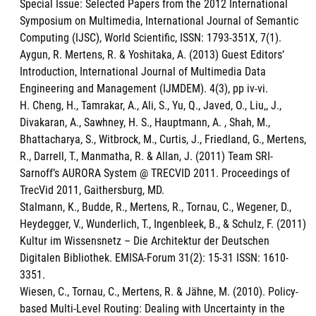
Special Issue: Selected Papers from the 2012 International
Symposium on Multimedia, International Journal of Semantic
Computing (IJSC), World Scientific, ISSN: 1793-351X, 7(1).
Aygun, R. Mertens, R. & Yoshitaka, A. (2013) Guest Editors‘
Introduction, International Journal of Multimedia Data
Engineering and Management (IJMDEM). 4(3), pp iv-vi.
H. Cheng, H., Tamrakar, A., Ali, S., Yu, Q., Javed, O., Liu,, J.,
Divakaran, A., Sawhney, H. S., Hauptmann, A. , Shah, M.,
Bhattacharya, S., Witbrock, M., Curtis, J., Friedland, G., Mertens,
R., Darrell, T., Manmatha, R. & Allan, J. (2011) Team SRI-
Sarnoff’s AURORA System @ TRECVID 2011. Proceedings of
TrecVid 2011, Gaithersburg, MD.
Stalmann, K., Budde, R., Mertens, R., Tornau, C., Wegener, D.,
Heydegger, V., Wunderlich, T., Ingenbleek, B., & Schulz, F. (2011)
Kultur im Wissensnetz – Die Architektur der Deutschen
Digitalen Bibliothek. EMISA-Forum 31(2): 15-31 ISSN: 1610-
3351.
Wiesen, C., Tornau, C., Mertens, R. & Jähne, M. (2010). Policy-
based Multi-Level Routing: Dealing with Uncertainty in the