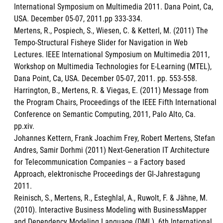
International Symposium on Multimedia 2011. Dana Point, Ca,
USA. December 05-07, 2011.pp 333-334.
Mertens, R., Pospiech, S., Wiesen, C. & Ketterl, M. (2011) The
Tempo-Structural Fisheye Slider for Navigation in Web
Lectures. IEEE International Symposium on Multimedia 2011,
Workshop on Multimedia Technologies for E-Learning (MTEL),
Dana Point, Ca, USA. December 05-07, 2011. pp. 553-558.
Harrington, B., Mertens, R. & Viegas, E. (2011) Message from
the Program Chairs, Proceedings of the IEEE Fifth International
Conference on Semantic Computing, 2011, Palo Alto, Ca.
pp.xiv.
Johannes Kettern, Frank Joachim Frey, Robert Mertens, Stefan
Andres, Samir Dorhmi (2011) Next-Generation IT Architecture
for Telecommunication Companies – a Factory based
Approach, elektronische Proceedings der GI-Jahrestagung
2011.
Reinisch, S., Mertens, R., Esteghlal, A., Ruwolt, F. & Jähne, M.
(2010). Interactive Business Modeling with BusinessMapper
and Dependency Modeling Language (DML). 6th International