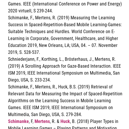
Games. IEEE (International Conference on Power and Energy)
2020 virtuell, S 239-244.
Schimanke, F., Mertens, R. (2019) Measuring the Learning
Success in Spaced-Repetition-Based Mobile Learning-Games:
Suitable Techniques and Hurdles. World Conference on E-
Learning in Corporate, Government, Healthcare, and Higher
Education 2019, New Orleans, LA; USA, 04. – 07. November
2019, S. 528-537.
Schniederjann, F., Korthing, L., Brösterhaus, J., Mertens, R.
(2019) A Scrolling Approach for Gaze-Based Interaction. IEEE
ISM 2019, IEEE International Symposium on Multimedia, San
Diego, USA, S. 233-234.
Schimanke, F., Mertens, R., Huck, B.S. (2019) Retrieval of
Relevant Data for Measuring the Impact of Spaced-Repetition
Algorithms on the Learning Success in Mobile Learning
Games. IEEE ISM 2019, IEEE International Symposium on
Multimedia, San Diego, USA, S. 279-284.
Schimanke
, F,
Mertens
, R. &
Huck
, B. (2018) Player Types in
Mobile Learning Games – Playing Patterns and Motivation.