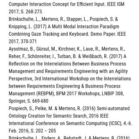
Computer Interaction Concept for Efficient Input. IEEE ISM
2017; S. 268-273.
Brinkschulte, L., Mertens, R., Stapper, L., Pospiech, S. &
Knipping, L. (2017) A Multi Modal Interaction Paradigm
Combining Gaze Tracking and Keyboard. Demo Paper. IEEE
2017, 370-371
Aysolmaz, B., Gürsul, M., Kirchner, K., Laue, R., Mertens, R.,
Reher, F., Schönreiter, I., Turban, B. & Weißbach, R. (2017) A
Reflection on the Interrelations Between Business Process
Management and Requirements Engineering with an Agility
Perspective, 3rd International Workshop on the Interrelations
between Requirements Engineering & Business Process
Management (REBPM), BPM 2017 Workshops, LNBIP 308,
Springer, S. 669-680
Pospiech, S., Pelke, M. & Mertens, R. (2016) Semi-automated
Ontology Creation for Semantic Search, 2016 IEEE
International Conference on Semantic Computing (ICSC), 4.-6.
Feb. 2016, S. 202 – 205
Brinkschulte, L., Enders, A., Rebstadt, J. & Mertens, R. (2016)