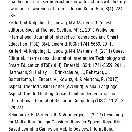
Enabling user to user interactions in web lectures with history-
aware user awareness. Interact. Techn. Smart Edu. 8(4): 224-
235.
Ketterl, M, Knipping, L., Ludwig, N & Mertens, R. (guest
editors). Special Themed Section: MTEL 2010 Workshop,
International Journal of Interactive Technology and Smart
Education (ITSE), 8(4), Emerald, ISSN: 1741-5659, 2011.
Ketterl, M, Knipping, L., Ludwig, N & Mertens, R. (2011) Guest
Editorial, International Journal of Intertactive Technology and
Smart Education (ITSE), 8(4), Emerald, ISSN: 1741-5659, 2011.
Hartmann, S., Hallay, H., Brinkschulte, L., Rebstadt, J.,
Gesterkamp, L., Enders, A., Kewitz, N. & Mertens, R. (2017)
Aspect-Oriented Visual Editor (AVOnEd): Visual Language,
Aspect-Oriented Editing Concept and Implementation; in:
International Journal of Semantic Computing (IJSC), 11(2), S.
229-274.
Schimanke, F., Mertens, R. & Vornberger, O. (2017) Designing
for Motivation: Design-Considerations for Spaced-Repetition-
Based Learning Games on Mobile Devices, International