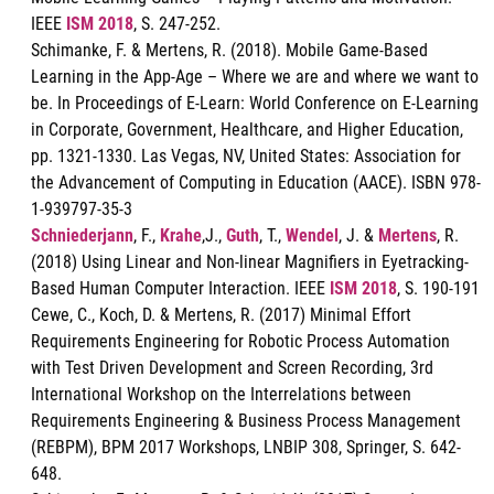
IEEE
ISM 2018
, S. 247-252.
Schimanke, F. & Mertens, R. (2018). Mobile Game-Based
Learning in the App-Age – Where we are and where we want to
be. In Proceedings of E-Learn: World Conference on E-Learning
in Corporate, Government, Healthcare, and Higher Education,
pp. 1321-1330. Las Vegas, NV, United States: Association for
the Advancement of Computing in Education (AACE). ISBN 978-
1-939797-35-3
Schniederjann
, F.,
Krahe
,J.,
Guth
, T.,
Wendel
, J. &
Mertens
, R.
(2018) Using Linear and Non-linear Magnifiers in Eyetracking-
Based Human Computer Interaction. IEEE
ISM 2018
, S. 190-191
Cewe, C., Koch, D. & Mertens, R. (2017) Minimal Effort
Requirements Engineering for Robotic Process Automation
with Test Driven Development and Screen Recording, 3rd
International Workshop on the Interrelations between
Requirements Engineering & Business Process Management
(REBPM), BPM 2017 Workshops, LNBIP 308, Springer, S. 642-
648.