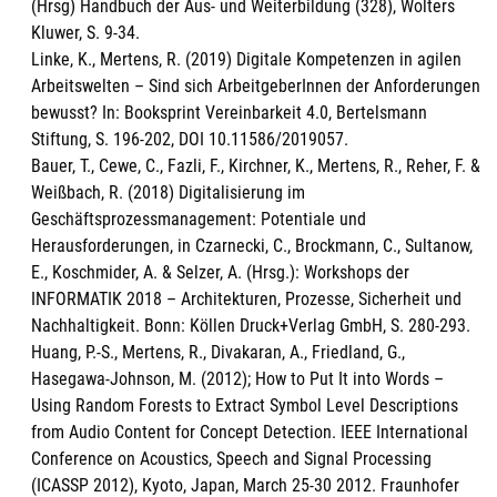
(Hrsg) Handbuch der Aus- und Weiterbildung (328), Wolters
Kluwer, S. 9-34.
Linke, K., Mertens, R. (2019) Digitale Kompetenzen in agilen
Arbeitswelten – Sind sich ArbeitgeberInnen der Anforderungen
bewusst? In: Booksprint Vereinbarkeit 4.0, Bertelsmann
Stiftung, S. 196-202, DOI 10.11586/2019057.
Bauer, T., Cewe, C., Fazli, F., Kirchner, K., Mertens, R., Reher, F. &
Weißbach, R. (2018) Digitalisierung im
Geschäftsprozessmanagement: Potentiale und
Herausforderungen, in Czarnecki, C., Brockmann, C., Sultanow,
E., Koschmider, A. & Selzer, A. (Hrsg.): Workshops der
INFORMATIK 2018 – Architekturen, Prozesse, Sicherheit und
Nachhaltigkeit. Bonn: Köllen Druck+Verlag GmbH, S. 280-293.
Huang, P.-S., Mertens, R., Divakaran, A., Friedland, G.,
Hasegawa-Johnson, M. (2012); How to Put It into Words –
Using Random Forests to Extract Symbol Level Descriptions
from Audio Content for Concept Detection. IEEE International
Conference on Acoustics, Speech and Signal Processing
(ICASSP 2012), Kyoto, Japan, March 25-30 2012. Fraunhofer