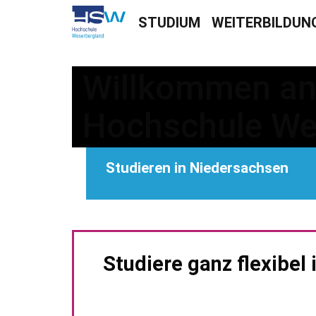
STUDIUM
WEITERBILDUN
Willkommen an
Hochschule We
Studieren in Niedersachsen
hst
Studiere ganz flexibel
edita