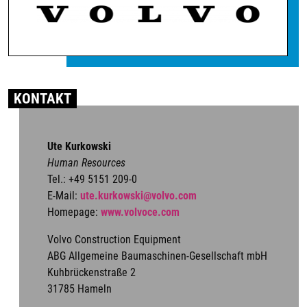
KONTAKT
Ute Kurkowski
Human Resources
Tel.: +49 5151 209-0
E-Mail:
ute.kurkowski@volvo.com
Homepage:
www.volvoce.com
Volvo Construction Equipment
ABG Allgemeine Baumaschinen-Gesellschaft mbH
Kuhbrückenstraße 2
31785 Hameln