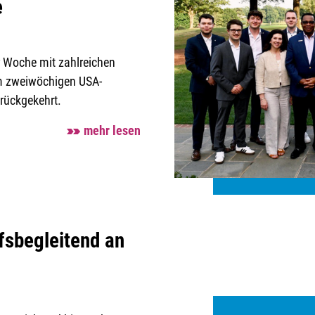
e
 Woche mit zahlreichen
em zweiwöchigen USA-
urückgekehrt.
mehr lesen
ufsbegleitend an