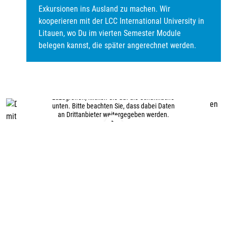
Exkursionen ins Ausland zu machen. Wir
kooperieren mit der LCC International University in
AMCON Software GmbH
Litauen, wo Du im vierten Semester Module
zum Unternehmen
belegen kannst, die später angerechnet werden.
Sie sehen gerade einen Platzhalterinhalt von
YouTube
. Um auf den eigentlichen Inhalt
zuzugreifen, klicken Sie auf die Schaltfläche
Noch freie Studienplätze
unten. Bitte beachten Sie, dass dabei Daten
an Drittanbieter weitergegeben werden.
Mehr Informationen
Inhalt entsperren
Erforderlichen Service akzeptieren
und Inhalte entsperren