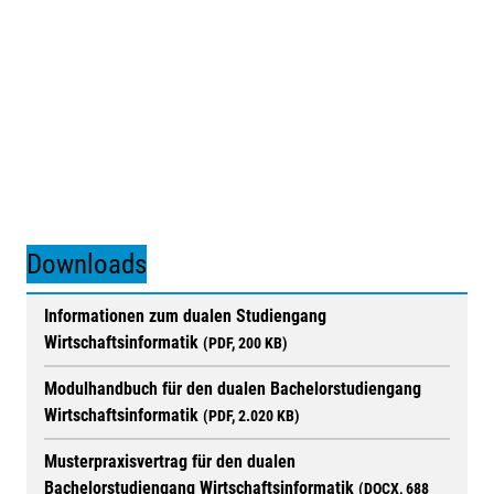
Caritasverband für die Diözese Hildesheim e.V.
zum Unternehmen
Downloads
Informationen zum dualen Studiengang
Noch freie Studienplätze
Wirtschaftsinformatik
(PDF, 200 KB)
Modulhandbuch für den dualen Bachelorstudiengang
Wirtschaftsinformatik
(PDF, 2.020 KB)
Musterpraxisvertrag für den dualen
Bachelorstudiengang Wirtschaftsinformatik
(DOCX, 688