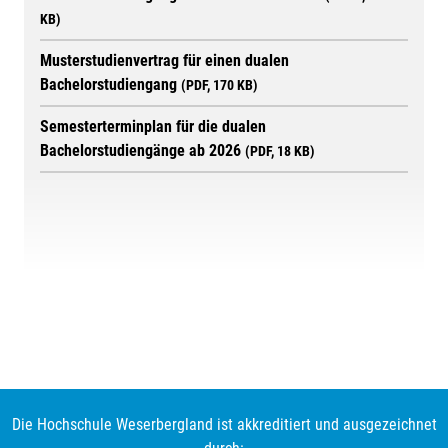
KB)
Musterstudienvertrag für einen dualen
Bachelorstudiengang
(PDF, 170 KB)
Semesterterminplan für die dualen
Bachelorstudiengänge ab 2026
(PDF, 18 KB)
Deloitte GmbH Wirtschaftsprüfungsgesellschaft
zum Unternehmen
Alle Studienplätze belegt
Die Hochschule Weserbergland ist akkreditiert und ausgezeichnet