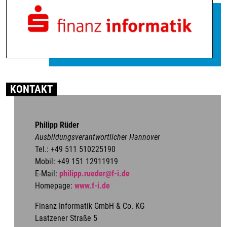
KONTAKT
Philipp Rüder
Ausbildungsverantwortlicher Hannover
Tel.: +49 511 510225190
Mobil: +49 151 12911919
E-Mail:
philipp.rueder@f-i.de
Homepage:
www.f-i.de
Finanz Informatik GmbH & Co. KG
Laatzener Straße 5