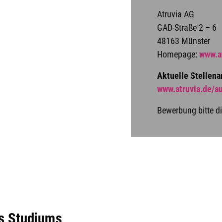
Atruvia AG
GAD-Straße 2 – 6
48163 Münster
Homepage:
www.a
Aktuelle Stellen
www.atruvia.de/a
Bewerbung bitte d
es Studiums