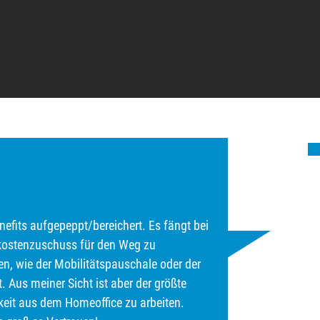
nefits aufgepeppt/bereichert. Es fängt bei
tkostenzuschuss für den Weg zu
n, wie der Mobilitätspauschale oder der
 Aus meiner Sicht ist aber der größte
chkeit aus dem Homeoffice zu arbeiten.