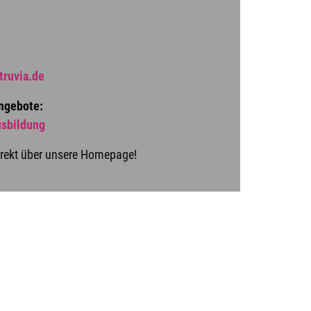
truvia.de
angebote:
usbildung
irekt über unsere Homepage!