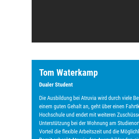
Tom Waterkamp
Dualer Student
Die Ausbildung bei Atruvia wird durch viele Be
einem guten Gehalt an, geht über einen Fahr
Hochschule und endet mit weiteren Zuschüsse
Unterstützung bei der Wohnung am Studienort.
Vorteil die flexible Arbeitszeit und die Mögli