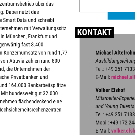
zentrumsbetrieb über das
g. Dabei nutzt das
 Smart Data und schreibt
nternehmen mit Verwaltungssitz
KONTAKT
 in München, Frankfurt und
genwärtig fast 8.400
Michael Altefroh
hen Konzernumsatz von rund 1,77
Ausbildungsleitun
 von Atruvia zählen rund 800
Tel.: +49 251 713
nd, die Unternehmen der
E-Mail:
michael.al
eiche Privatbanken und
rund 164.000 Bankarbeitsplätze
Volker Elshof
 Mit bundesweit gut 32.000
Mitarbeiter-Exper
ernehmen flächendeckend eine
und Young Talents
 Hochsicherheitsrechenzentren
Tel.: +49 251 713
Mobil: +49 172 2
E-Mail:
volker.els