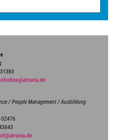
ne
g
331383
tefrohne@atruvia.de
ience / People Management / Ausbildung
3-32476
443643
hof@atruvia.de