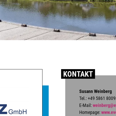
KONTAKT
Susann Weinberg
Tel.: +49 5861 800
E-Mail:
weinberg@e
Homepage:
www.ev