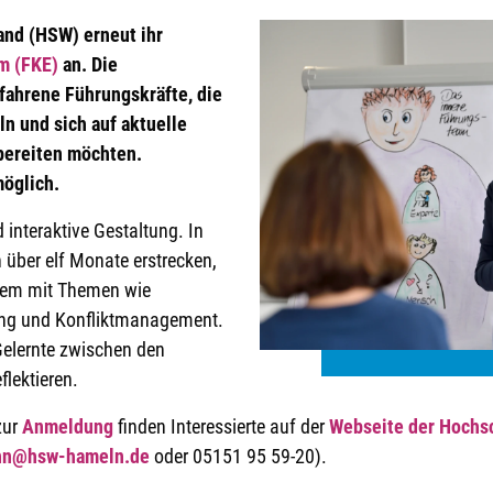
and (HSW) erneut ihr
m (FKE)
an. Die
fahrene Führungskräfte, die
ln und sich auf aktuelle
bereiten möchten.
möglich.
interaktive Gestaltung. In
 über elf Monate erstrecken,
erem mit Themen wie
ng und Konfliktmanagement.
elernte zwischen den
flektieren.
zur
Anmeldung
finden Interessierte auf der
Webseite der Hochs
nn@hsw-hameln.de
oder 05151 95 59-20).