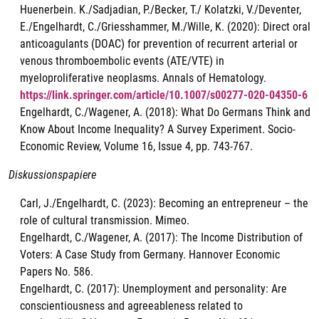
Huenerbein. K./Sadjadian, P./Becker, T./ Kolatzki, V./Deventer,
E./Engelhardt, C./Griesshammer, M./Wille, K. (2020): Direct oral
anticoagulants (DOAC) for prevention of recurrent arterial or
venous thromboembolic events (ATE/VTE) in
myeloproliferative neoplasms. Annals of Hematology.
https://link.springer.com/article/10.1007/s00277-020-04350-6
Engelhardt, C./Wagener, A. (2018): What Do Germans Think and
Know About Income Inequality? A Survey Experiment. Socio-
Economic Review, Volume 16, Issue 4, pp. 743-767.
Diskussionspapiere
Carl, J./Engelhardt, C. (2023): Becoming an entrepreneur – the
role of cultural transmission. Mimeo.
Engelhardt, C./Wagener, A. (2017): The Income Distribution of
Voters: A Case Study from Germany. Hannover Economic
Papers No. 586.
Engelhardt, C. (2017): Unemployment and personality: Are
conscientiousness and agreeableness related to