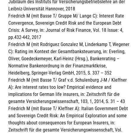
Jubiläum des Instituts für Versicherungsbetriebslehre an der
Leibniz-Universität Hannover, 2018
Friedrich M (mit Basse T/ Gruppe M/ Lange C): Interest Rate
Convergence, Sovereign Credit Risk and the European Debt
Crisis: A Survey, in: Journal of Risk Finance, Vol. 18 Issue: 4,
pp.432-442, 2017
Friedrich M (mit Rodriguez Gonzalez M, Linderkamp T, Wegener
C): Rating im Kontext der Gesamtbanksteuerung, in: Everling,
Oliver, Goedeckemeyer, Karl-Heinz (Hrsg.), Bankenrating –
Normative Bankenordnung in der Finanzmarktkrise,
Heidelberg, Springer-Verlag GmbH, 2015, S. 337 – 352
Friedrich M (mit Basse T/ Graf v.d. Schulenburg J-M / Kleffner
A): Are interest rates too low? Empirical evidence and
implications for German life insurers, in: Zeitschrift für die
gesamte Versicherungswissenschaft, 103, 1, 2014, S. 31 – 43
Friedrich M (mit Basse T/ Kleffner A): Italian Government Debt
and Sovereign Credit Risk: An Empirical Exploration and some
thoughts about consequences for European Insurers, in:
Zeitschrift für die gesamte Versicherungswissenschaft, Vol.