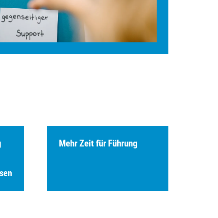
g
Mehr Zeit für Führung
esen