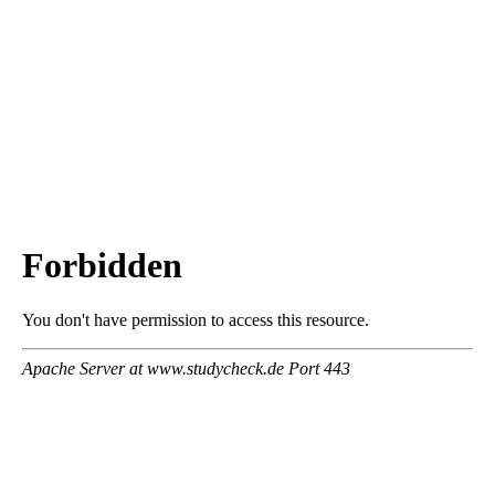
Inhalt entsperren
Erforderlichen Service
akzeptieren und Inhalte
entsperren
Ardagh Glass GmbH Bad Münder
zum Unternehmen
Noch freie Studienplätze