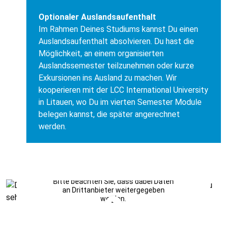
Optionaler Auslandsaufenthalt
Im Rahmen Deines Studiums kannst Du einen
Auslandsaufenthalt absolvieren. Du hast die
Möglichkeit, an einem organisierten
Auslandssemester teilzunehmen oder kurze
Exkursionen ins Ausland zu machen. Wir
kooperieren mit der LCC International University
Aerzener Maschinenfabrik GmbH
in Litauen, wo Du im vierten Semester Module
zum Unternehmen
belegen kannst, die später angerechnet
werden.
Sie sehen gerade einen
Platzhalterinhalt von
YouTube
. Um auf
den eigentlichen Inhalt zuzugreifen,
Noch freie Studienplätze
klicken Sie auf die Schaltfläche unten.
Bitte beachten Sie, dass dabei Daten
an Drittanbieter weitergegeben
werden.
Mehr Informationen