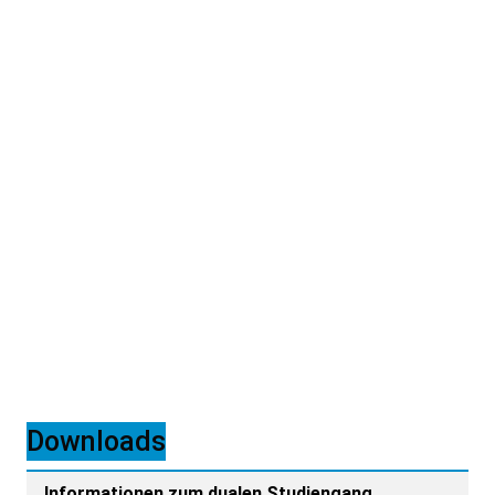
Ardagh Glass GmbH Nienburg
zum Unternehmen
Downloads
Noch freie Studienplätze
Informationen zum dualen Studiengang